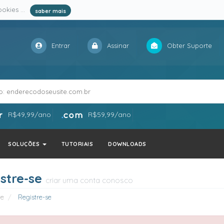
okies ...
saber mais
Entrar
Assinar
Obter Suporte
R$49,99/ano
R$59,99/ano
SOLUÇÕES
TUTORIAIS
DOWNLOADS
stre-se
criar uma conta conosco
te
Registre-se