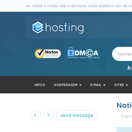
ao visitar o nosso site e serviços, você aceita o uso de co
INÍCIO
HOSPEDAGEM
E-MAIL
SITES
Notí
?
send message
Supor