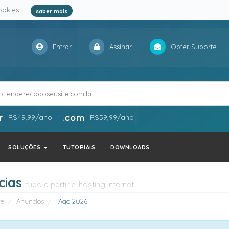
okies ...
saber mais
Entrar
Assinar
Obter Suporte
R$49,99/ano
R$59,99/ano
SOLUÇÕES
TUTORIAIS
DOWNLOADS
cias
tudo a partir e-hosting internet
te
Anúncios
Ago 2026