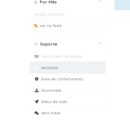
Por Mês
antigos anuncios...
ver rss feed
Suporte
meus tickets de suporte
anúncios
base de conhecimento
downloads
status da rede
abrir ticket