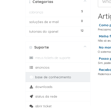
Categorias
5
cobrança
Art
0
soluções de e-mail
Como po
Precisamos
12
tutoriais do cpanel
Minha f
Não só se
Suporte
No mom
O sistema
meus tickets de suporte
Posso p
Sim, pode
anúncios
Recebo
Podemos e
base de conhecimento
downloads
status da rede
abrir ticket