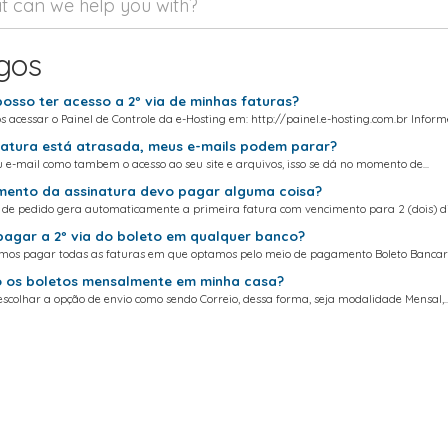
igos
sso ter acesso a 2º via de minhas faturas?
 acessar o Painel de Controle da e-Hosting em: http://painel.e-hosting.com.br Informe
atura está atrasada, meus e-mails podem parar?
u e-mail como tambem o acesso ao seu site e arquivos, isso se dá no momento de...
ento da assinatura devo pagar alguma coisa?
 de pedido gera automaticamente a primeira fatura com vencimento para 2 (dois) dias
agar a 2º via do boleto em qualquer banco?
mos pagar todas as faturas em que optamos pelo meio de pagamento Boleto Bancario
 os boletos mensalmente em minha casa?
scolhar a opção de envio como sendo Correio, dessa forma, seja modalidade Mensal,..