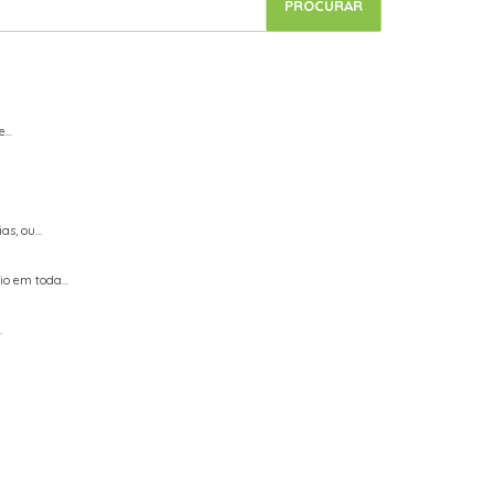
...
, ou...
 em toda...
.