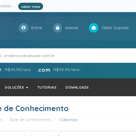
okies ...
saber mais
Entrar
Assinar
Obter Suporte
R$49,99/ano
R$59,99/ano
SOLUÇÕES
TUTORIAIS
DOWNLOADS
e de Conhecimento
te
Base de Conhecimento
Cobrança