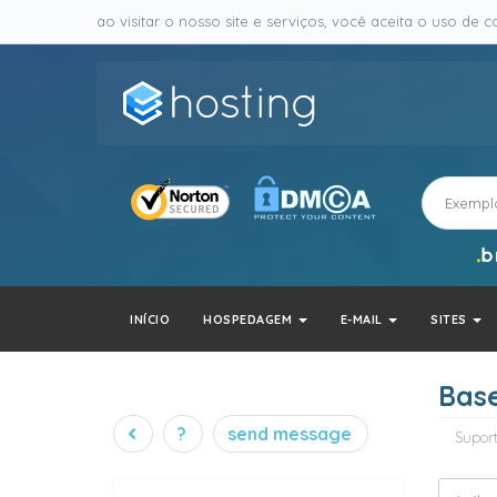
ao visitar o nosso site e serviços, você aceita o uso de co
INÍCIO
HOSPEDAGEM
E-MAIL
SITES
Bas
?
send message
Supor